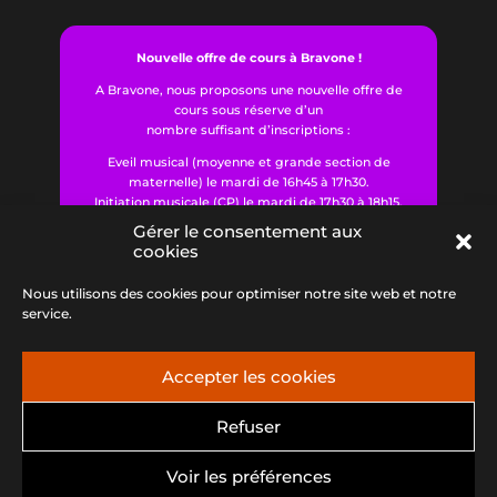
Nouvelle offre de cours à Bravone !
A Bravone, nous proposons une nouvelle offre de
cours sous réserve d’un
nombre suffisant d’inscriptions :
Eveil musical (moyenne et grande section de
maternelle) le mardi de 16h45 à 17h30.
Initiation musicale (CP) le mardi de 17h30 à 18h15.
Gérer le consentement aux
cookies
Tous les renseignements
Nous utilisons des cookies pour optimiser notre site web et notre
service.
pour s'inscrire ici...
Accepter les cookies
Refuser
Association Anima - 04 95 56 26 67 -
Voir les préférences
animasecretariat2b@gmail.com - Siret : n°39435607500017