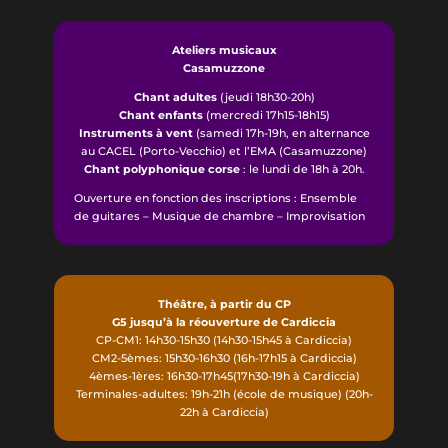
Ateliers musicaux
Casamuzzone
Chant adultes
(jeudi 18h30-20h)
Chant enfants
(mercredi 17h15-18h15)
Instruments à vent
(samedi 17h-19h, en alternance
au CACEL (Porto-Vecchio) et l’EMA (Casamuzzone)
Chant polyphonique corse
: le lundi de 18h à 20h.
Ouverture en fonction des inscriptions : Ensemble
de guitares – Musique de chambre – Improvisation
Théâtre, à partir du CP
G5 jusqu’à la réouverture de Cardiccia
CP-CM1: 14h30-15h30 (14h30-15h45 à Cardiccia)
CM2-5èmes: 15h30-16h30 (16h-17h15 à Cardiccia)
4èmes-1ères: 16h30-17h45(17h30-19h à Cardiccia)
Terminales-adultes: 19h-21h (école de musique) (20h-
22h à Cardiccia)