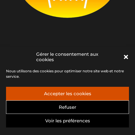
Gérer le consentement aux
cookies
Association Anima - 04 95 56 26 67 -
animasecretariat2b@gmail.com - Siret : n°39435607500017
Nous utilisons des cookies pour optimiser notre site web et notre
- Casamuzzone, 20243 Prunelli di Fium'Orbu
service.
Accepter les cookies
Refuser
Voir les préférences