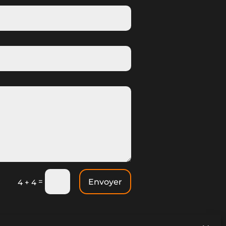
=
Envoyer
4 + 4
one, 20243 Prunelli di Fium'Orbu