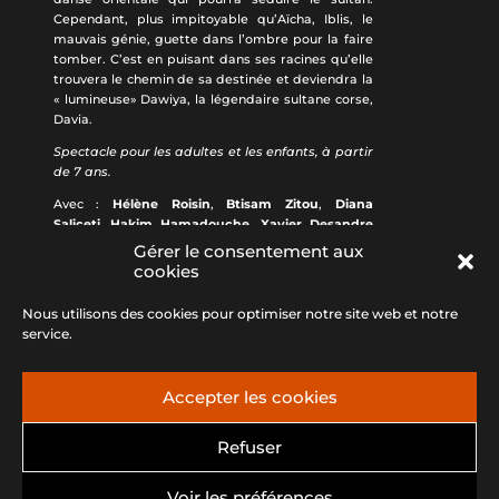
Cependant, plus impitoyable qu’Aïcha, Iblis, le
mauvais génie, guette dans l’ombre pour la faire
tomber. C’est en puisant dans ses racines qu’elle
trouvera le chemin de sa destinée et deviendra la
« lumineuse» Dawiya, la légendaire sultane corse,
Davia.
Spectacle pour les adultes et les enfants, à partir
de 7 ans.
Avec :
Hélène Roisin
,
Btisam Zitou
,
Diana
Saliceti
,
Hakim Hamadouche
,
Xavier Desandre
Navarre
Gérer le consentement aux
Texte et mise en scène :
Alexandre Oppeccini
cookies
Scénographie et lumières :
Lucie Joliot
Costumes :
Claire Risterruci
Nous utilisons des cookies pour optimiser notre site web et notre
Régie :
Cédric Guéniot
service.
Accepter les cookies
Refuser
Association Anima - 04 95 56 26 67 -
Voir les préférences