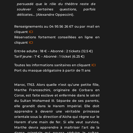
persuadé que le rôle du théâtre reste de
soulever certaines questions, parfois
délicates…
(Alexandre Oppeccini).
Renseignements au 04 95 56 26 67 ou par mail en
cliquant
ICI
Réservations fortement conseillées en ligne en
cliquant
ICI
Entrée adulte : 18 € – Abonné : 2 tickets (12.5 €)
Tarif jeune : 7 € – Abonné : 1 ticket (6.25 €)
Toutes les informations sanitaires en cliquant
ICI
Port du masque obligatoire à partir de 11 ans
Maroc, 1763. Alors quelle n’est qu’une petite fille,
Marthe Franceschini, originaire de Corbara en
Corse, est faite esclave et enfermée dans le sérail
du Sultan Mohamed III. Séparée de ses parents,
elle grandit dans le Harem Impérial. Elle doit
apprendre à devenir une véritable princesse
orientale sous la direction d’Aïcha qui règne sur le
Harem d’une main de fer. Si elle veut survivre,
Marthe devra apprendre à maîtriser l’art de la
danse orientale qui pourra séduire le sultan.