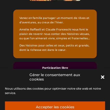
Venez en famille partager un moment de rêves et
d’aventures, au creux de l’hiver.
Amélie Raffaelli et Claude Franceschi nous font le
plaisir de revenir nous conter des histoires vécues,
ou que l’on aimerait vivre, simples et fraternelles…
Des histoires pour celles et ceux, petits et grands,
dont la richesse est dans le cœur.
Participation libre
Gérer le consentement aux
Renseignements au 04 95 56 26 67 ou par mail en
cookies
cliquant
ICI
Réservations en ligne en cliquant
ICI
Nous utilisons des cookies pour optimiser notre site web et notre
service.
Accepter les cookies