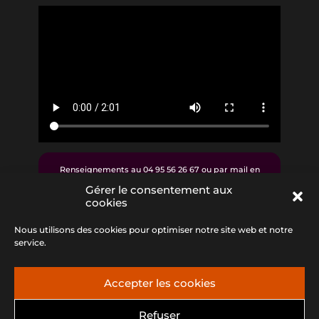
Renseignements au 04 95 56 26 67 ou par mail en
cliquant
ICI
Gérer le consentement aux
cookies
Réservations en ligne en cliquant
ICI
Tarif libre : 4, 7 ou 10€
Nous utilisons des cookies pour optimiser notre site web et notre
service.
Accepter les cookies
Refuser