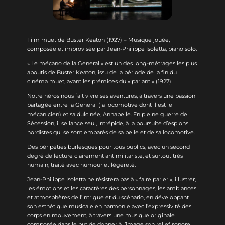
Film muet de Buster Keaton (1927) – Musique jouée,
composée et improvisée par Jean-Philippe Isoletta, piano solo.
« Le mécano de la General » est un des long-métrages les plus
aboutis de Buster Keaton, issu de la période de la fin du
cinéma muet, avant les prémices du « parlant » (1927).
Notre héros nous fait vivre ses aventures, à travers une passion
partagée entre la General (la locomotive dont il est le
mécanicien) et sa dulcinée, Annabelle. En pleine guerre de
Sécession, il se lance seul, intrépide, à la poursuite d’espions
nordistes qui se sont emparés de sa belle et de sa locomotive.
Des péripéties burlesques pour tous publics, avec un second
degré de lecture clairement antimilitariste, et surtout très
humain, traité avec humour et légèreté.
Jean-Philippe Isoletta ne résistera pas à « faire parler », illustrer,
les émotions et les caractères des personnages, les ambiances
et atmosphères de l’intrigue et du scénario, en développant
son esthétique musicale en harmonie avec l’expressivité des
corps en mouvement, à travers une musique originale
composée dans le but de donner à l’image son relief sonore.