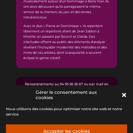
musicalement autour d’un hommage à Boris Vian. Ils
ont alors découvert qu’ils partageaient le même
amour de la chanson, du jazz et des textes
irrévérencieux.
Avec le duo « Pierre et Dominique », ils arpentent
librement un répertoire allant de Jean Sablon à
Mireille, en passant par Bourvil et Dalida. Des
interludes offrent au public des éléments d’analyse
révélant l’incroyable modernité des mélodies et des
mots de ces artistes, dont la popularité a souvent
éclipsé le génie créatif.
Renseignements au 04 95 56 26 67 ou par mail en
cliquant
ICI
Gérer le consentement aux
cookies
Réservations en ligne en cliquant
ICI
Tarif adulte : 20 € (tarif abonné octave 15€)
Nous utilisons des cookies pour optimiser notre site web et notre
service.
Tarif jeune : 10 € (tarif abonné octave 7€50)
Accepter les cookies