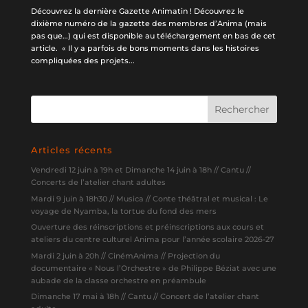
Découvrez la dernière Gazette Animatin ! Découvrez le
dixième numéro de la gazette des membres d’Anima (mais
pas que…) qui est disponible au téléchargement en bas de cet
article. « Il y a parfois de bons moments dans les histoires
compliquées des projets...
Articles récents
Vendredi 12 juin à 19h et Dimanche 14 juin à 18h // Cantu //
Concerts de l’atelier chant adultes
Mardi 9 juin à 18h30 // Musica // Conte théâtral et musical : Le
voyage de Nyamba, la tortue du fond des mers
Ouverture des réinscriptions et préinscriptions aux cours et
ateliers du centre culturel Anima pour l’année scolaire 2026-27
Mardi 2 juin à 20h // CinémAnima // Projection du
documentaire « Nous l’Orchestre » de Philippe Béziat avec une
aubade de la classe orchestre en préambule
Dimanche 17 mai à 18h // Cantu // Concert de l’atelier chant