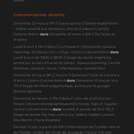
adulte
Commentaires récents
Dimanche 22 mars à 17h // Scena aperta // Soirée Veghj’Anima
– Scène ouverte aux amateurs, d’ici et d’ailleurs | Centre
Culturel AnimA
dans
Dimanche 22 mars à 20h // De harpe et
d’opéra
Lundi 6 avril à 19h // Ballu // La Pisada # L’Empreinte (Susana
Szperling, SZ Danza, Cie La Flux) | Centre Culturel AnimA
dans
Lundi 6 avril de 15h30 à 18h30 // Stage de danse argentine,
animé par la Cie LaFlux et SZ Danza : Susana Szperling, Camila
Redondo, Gerardo Carrot, Juha Marsalo, Caroline Savi
Dimanche 10 mai à 18h // Musica // Quintina // Canti di Corsica è
d’altrò | Centre Culturel AnimA
dans
Dimanche 10 mai de 14 à
17h // Stage de chant polyphonique, animé par le groupe
féminin Quintina
Dimanche 1er février à 17h // Ballu // Libre de droit (Cie Art
Mouv) Création chorégraphique entre Corse, Togo et Guyane |
Centre Culturel AnimA
dans
Samedi 31 janvier de 9h à 12h //
Stage de danse Hip-hop, animé par Hélène Taddei-Lawson,
Alex Benth, Charly Moandal
Samedi 21 juin, à partir de 10h // Intervention de l’atelier vent et
de l’atelier cordes de l’école de musique | Centre Culturel