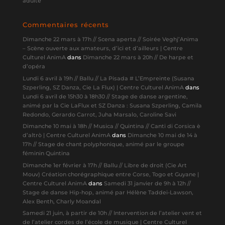
adulte
Commentaires récents
Dimanche 22 mars à 17h // Scena aperta // Soirée Veghj’Anima
– Scène ouverte aux amateurs, d’ici et d’ailleurs | Centre
Culturel AnimA
dans
Dimanche 22 mars à 20h // De harpe et
d’opéra
Lundi 6 avril à 19h // Ballu // La Pisada # L’Empreinte (Susana
Szperling, SZ Danza, Cie La Flux) | Centre Culturel AnimA
dans
Lundi 6 avril de 15h30 à 18h30 // Stage de danse argentine,
animé par la Cie LaFlux et SZ Danza : Susana Szperling, Camila
Redondo, Gerardo Carrot, Juha Marsalo, Caroline Savi
Dimanche 10 mai à 18h // Musica // Quintina // Canti di Corsica è
d’altrò | Centre Culturel AnimA
dans
Dimanche 10 mai de 14 à
17h // Stage de chant polyphonique, animé par le groupe
féminin Quintina
Dimanche 1er février à 17h // Ballu // Libre de droit (Cie Art
Mouv) Création chorégraphique entre Corse, Togo et Guyane |
Centre Culturel AnimA
dans
Samedi 31 janvier de 9h à 12h //
Stage de danse Hip-hop, animé par Hélène Taddei-Lawson,
Alex Benth, Charly Moandal
Samedi 21 juin, à partir de 10h // Intervention de l’atelier vent et
de l’atelier cordes de l’école de musique | Centre Culturel