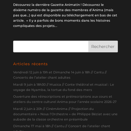
Découvrez la dernière Gazette Animatin ! Découvrez le
dixième numéro de la gazette des membres d’Anima (mais
pas que…) qui est disponible au téléchargement en bas de cet
article. « Il y a parfois de bons moments dans les histoires
compliquées des projets...
Articles récents
Vendredi 12 juin à 19h et Dimanche 14 juin à 18h // Cantu //
Concerts de l’atelier chant adultes
Mardi 9 juin à 18h30 // Musica // Conte théâtral et musical : Le
voyage de Nyamba, la tortue du fond des mers
Ouverture des réinscriptions et préinscriptions aux cours et
ateliers du centre culturel Anima pour l’année scolaire 2026-27
Mardi 2 juin à 20h // CinémAnima // Projection du
documentaire « Nous l’Orchestre » de Philippe Béziat avec une
aubade de la classe orchestre en préambule
Dimanche 17 mai à 18h // Cantu // Concert de l’atelier chant