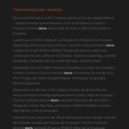
Commentaires récents
Dimanche 22 mars à 17h // Scena aperta // Soirée Veghj’Anima
– Scène ouverte aux amateurs, d’ici et d’ailleurs | Centre
Culturel AnimA
dans
Dimanche 22 mars à 20h // De harpe et
d’opéra
Lundi 6 avril à 19h // Ballu // La Pisada # L’Empreinte (Susana
Szperling, SZ Danza, Cie La Flux) | Centre Culturel AnimA
dans
Lundi 6 avril de 15h30 à 18h30 // Stage de danse argentine,
animé par la Cie LaFlux et SZ Danza : Susana Szperling, Camila
Redondo, Gerardo Carrot, Juha Marsalo, Caroline Savi
Dimanche 10 mai à 18h // Musica // Quintina // Canti di Corsica è
d’altrò | Centre Culturel AnimA
dans
Dimanche 10 mai de 14 à
17h // Stage de chant polyphonique, animé par le groupe
féminin Quintina
Dimanche 1er février à 17h // Ballu // Libre de droit (Cie Art
Mouv) Création chorégraphique entre Corse, Togo et Guyane |
Centre Culturel AnimA
dans
Samedi 31 janvier de 9h à 12h //
Stage de danse Hip-hop, animé par Hélène Taddei-Lawson,
Alex Benth, Charly Moandal
Samedi 21 juin, à partir de 10h // Intervention de l’atelier vent et
de l’atelier cordes de l’école de musique | Centre Culturel
AnimA
dans
Samedi 21 juin à 17h30 // Fête de la musique