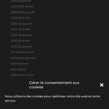
2021-22 gauche
2022-2023 droite
2022-2023 gauche
2023-24 droite
2023-24 gauche
2024-25 droite
2024-25 gauche
2025-26 droite
2025-26 gauche
Actualités droite
Actualités gauche
Informations
Non classé
Spectacle vivant
Gérer le consentement aux
cookies
Méta
Connexion
Nous utilisons des cookies pour optimiser notre site web et notre
Flux des publications
service.
Flux des commentaires