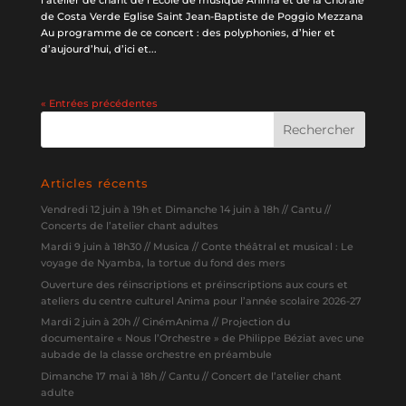
de Costa Verde Eglise Saint Jean-Baptiste de Poggio Mezzana
Au programme de ce concert : des polyphonies, d’hier et
d’aujourd’hui, d’ici et...
« Entrées précédentes
Articles récents
Vendredi 12 juin à 19h et Dimanche 14 juin à 18h // Cantu //
Concerts de l’atelier chant adultes
Mardi 9 juin à 18h30 // Musica // Conte théâtral et musical : Le
voyage de Nyamba, la tortue du fond des mers
Ouverture des réinscriptions et préinscriptions aux cours et
ateliers du centre culturel Anima pour l’année scolaire 2026-27
Mardi 2 juin à 20h // CinémAnima // Projection du
documentaire « Nous l’Orchestre » de Philippe Béziat avec une
aubade de la classe orchestre en préambule
Dimanche 17 mai à 18h // Cantu // Concert de l’atelier chant
adulte