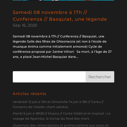
Samedi 08 novembre à 17h //
Cunferenza // Basquiat, une légende
Sep 16, 2025
Samedi 08 novembre à 17h // Cunferenza // Basquiat, une
légende Salle des fêtes de Ghisonaccia (et non à l’école de
musique Anima comme initialement annoncé) Cycle de
conférence proposé par Janine Vittori Sa mort, à l’âge de 27
ans, a placé Jean-Michel Basquiat dans...
Articles récents
Vendredi 12 juin à 19h et Dimanche 14 juin à 18h // Cantu //
Concerts de l’atelier chant adultes
Mardi 9 juin à 18h30 // Musica // Conte théâtral et musical : Le
voyage de Nyamba, la tortue du fond des mers
Ouverture des réinscriptions et préinscriptions aux cours et