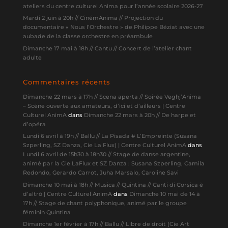
ateliers du centre culturel Anima pour l’année scolaire 2026-27
Mardi 2 juin à 20h // CinémAnima // Projection du
documentaire « Nous l’Orchestre » de Philippe Béziat avec une
aubade de la classe orchestre en préambule
Dimanche 17 mai à 18h // Cantu // Concert de l’atelier chant
adulte
Commentaires récents
Dimanche 22 mars à 17h // Scena aperta // Soirée Veghj’Anima
– Scène ouverte aux amateurs, d’ici et d’ailleurs | Centre
Culturel AnimA
dans
Dimanche 22 mars à 20h // De harpe et
d’opéra
Lundi 6 avril à 19h // Ballu // La Pisada # L’Empreinte (Susana
Szperling, SZ Danza, Cie La Flux) | Centre Culturel AnimA
dans
Lundi 6 avril de 15h30 à 18h30 // Stage de danse argentine,
animé par la Cie LaFlux et SZ Danza : Susana Szperling, Camila
Redondo, Gerardo Carrot, Juha Marsalo, Caroline Savi
Dimanche 10 mai à 18h // Musica // Quintina // Canti di Corsica è
d’altrò | Centre Culturel AnimA
dans
Dimanche 10 mai de 14 à
17h // Stage de chant polyphonique, animé par le groupe
féminin Quintina
Dimanche 1er février à 17h // Ballu // Libre de droit (Cie Art