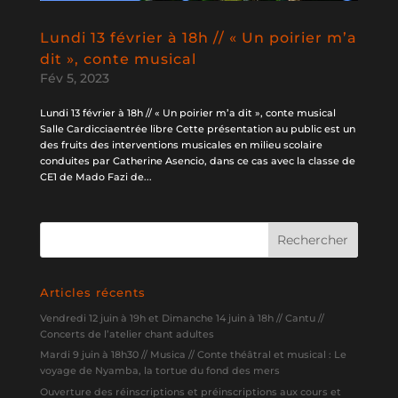
Lundi 13 février à 18h // « Un poirier m’a
dit », conte musical
Fév 5, 2023
Lundi 13 février à 18h // « Un poirier m’a dit », conte musical
Salle Cardicciaentrée libre Cette présentation au public est un
des fruits des interventions musicales en milieu scolaire
conduites par Catherine Asencio, dans ce cas avec la classe de
CE1 de Mado Fazi de...
Articles récents
Vendredi 12 juin à 19h et Dimanche 14 juin à 18h // Cantu //
Concerts de l’atelier chant adultes
Mardi 9 juin à 18h30 // Musica // Conte théâtral et musical : Le
voyage de Nyamba, la tortue du fond des mers
Ouverture des réinscriptions et préinscriptions aux cours et