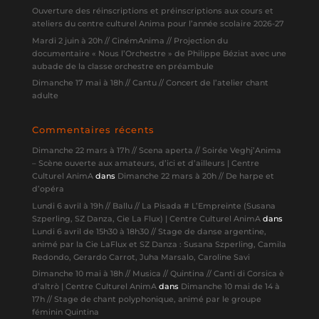
Ouverture des réinscriptions et préinscriptions aux cours et
ateliers du centre culturel Anima pour l’année scolaire 2026-27
Mardi 2 juin à 20h // CinémAnima // Projection du
documentaire « Nous l’Orchestre » de Philippe Béziat avec une
aubade de la classe orchestre en préambule
Dimanche 17 mai à 18h // Cantu // Concert de l’atelier chant
adulte
Commentaires récents
Dimanche 22 mars à 17h // Scena aperta // Soirée Veghj’Anima
– Scène ouverte aux amateurs, d’ici et d’ailleurs | Centre
Culturel AnimA
dans
Dimanche 22 mars à 20h // De harpe et
d’opéra
Lundi 6 avril à 19h // Ballu // La Pisada # L’Empreinte (Susana
Szperling, SZ Danza, Cie La Flux) | Centre Culturel AnimA
dans
Lundi 6 avril de 15h30 à 18h30 // Stage de danse argentine,
animé par la Cie LaFlux et SZ Danza : Susana Szperling, Camila
Redondo, Gerardo Carrot, Juha Marsalo, Caroline Savi
Dimanche 10 mai à 18h // Musica // Quintina // Canti di Corsica è
d’altrò | Centre Culturel AnimA
dans
Dimanche 10 mai de 14 à
17h // Stage de chant polyphonique, animé par le groupe
féminin Quintina