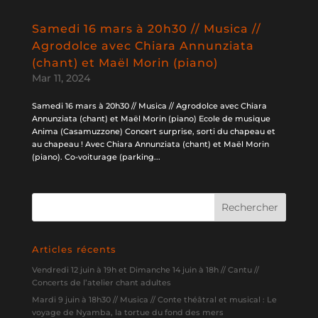
Samedi 16 mars à 20h30 // Musica //
Agrodolce avec Chiara Annunziata
(chant) et Maël Morin (piano)
Mar 11, 2024
Samedi 16 mars à 20h30 // Musica // Agrodolce avec Chiara
Annunziata (chant) et Maël Morin (piano) Ecole de musique
Anima (Casamuzzone) Concert surprise, sorti du chapeau et
au chapeau ! Avec Chiara Annunziata (chant) et Maël Morin
(piano). Co-voiturage (parking...
Articles récents
Vendredi 12 juin à 19h et Dimanche 14 juin à 18h // Cantu //
Concerts de l’atelier chant adultes
Mardi 9 juin à 18h30 // Musica // Conte théâtral et musical : Le
voyage de Nyamba, la tortue du fond des mers