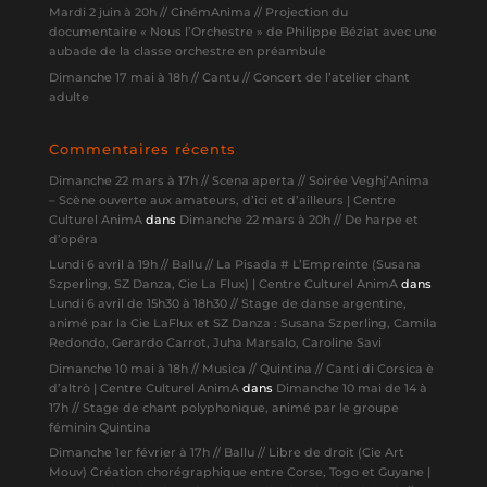
Mardi 2 juin à 20h // CinémAnima // Projection du
documentaire « Nous l’Orchestre » de Philippe Béziat avec une
aubade de la classe orchestre en préambule
Dimanche 17 mai à 18h // Cantu // Concert de l’atelier chant
adulte
Commentaires récents
Dimanche 22 mars à 17h // Scena aperta // Soirée Veghj’Anima
– Scène ouverte aux amateurs, d’ici et d’ailleurs | Centre
Culturel AnimA
dans
Dimanche 22 mars à 20h // De harpe et
d’opéra
Lundi 6 avril à 19h // Ballu // La Pisada # L’Empreinte (Susana
Szperling, SZ Danza, Cie La Flux) | Centre Culturel AnimA
dans
Lundi 6 avril de 15h30 à 18h30 // Stage de danse argentine,
animé par la Cie LaFlux et SZ Danza : Susana Szperling, Camila
Redondo, Gerardo Carrot, Juha Marsalo, Caroline Savi
Dimanche 10 mai à 18h // Musica // Quintina // Canti di Corsica è
d’altrò | Centre Culturel AnimA
dans
Dimanche 10 mai de 14 à
17h // Stage de chant polyphonique, animé par le groupe
féminin Quintina
Dimanche 1er février à 17h // Ballu // Libre de droit (Cie Art
Mouv) Création chorégraphique entre Corse, Togo et Guyane |