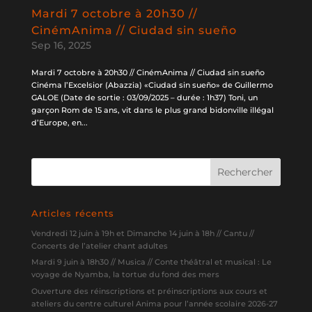
Mardi 7 octobre à 20h30 //
CinémAnima // Ciudad sin sueño
Sep 16, 2025
Mardi 7 octobre à 20h30 // CinémAnima // Ciudad sin sueño
Cinéma l’Excelsior (Abazzia) «Ciudad sin sueño» de Guillermo
GALOE (Date de sortie : 03/09/2025 – durée : 1h37) Toni, un
garçon Rom de 15 ans, vit dans le plus grand bidonville illégal
d’Europe, en...
Articles récents
Vendredi 12 juin à 19h et Dimanche 14 juin à 18h // Cantu //
Concerts de l’atelier chant adultes
Mardi 9 juin à 18h30 // Musica // Conte théâtral et musical : Le
voyage de Nyamba, la tortue du fond des mers
Ouverture des réinscriptions et préinscriptions aux cours et
ateliers du centre culturel Anima pour l’année scolaire 2026-27