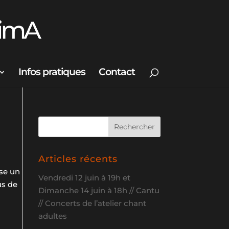
Infos pratiques
Contact
Articles récents
ise un
Vendredi 12 juin à 19h et
us de
Dimanche 14 juin à 18h // Cantu
// Concerts de l’atelier chant
adultes