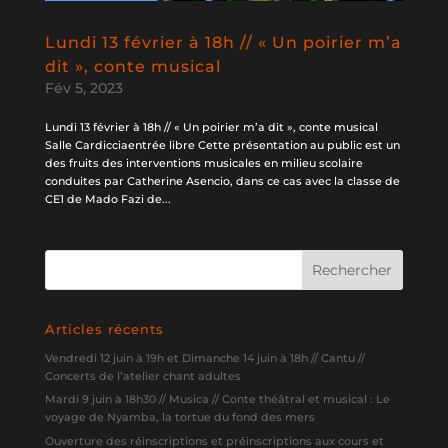
Lundi 13 février à 18h // « Un poirier m’a
dit », conte musical
Fév 5, 2023
Lundi 13 février à 18h // « Un poirier m’a dit », conte musical
Salle Cardicciaentrée libre Cette présentation au public est un
des fruits des interventions musicales en milieu scolaire
conduites par Catherine Asencio, dans ce cas avec la classe de
CE1 de Mado Fazi de...
Articles récents
Vendredi 12 juin à 19h et Dimanche 14 juin à 18h // Cantu //
Concerts de l’atelier chant adultes
Mardi 9 juin à 18h30 // Musica // Conte théâtral et musical : Le
voyage de Nyamba, la tortue du fond des mers
Ouverture des réinscriptions et préinscriptions aux cours et