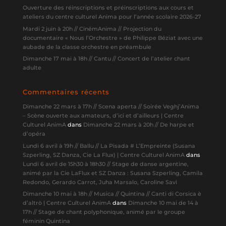
Ouverture des réinscriptions et préinscriptions aux cours et
ateliers du centre culturel Anima pour l’année scolaire 2026-27
Mardi 2 juin à 20h // CinémAnima // Projection du
documentaire « Nous l’Orchestre » de Philippe Béziat avec une
aubade de la classe orchestre en préambule
Dimanche 17 mai à 18h // Cantu // Concert de l’atelier chant
adulte
Commentaires récents
Dimanche 22 mars à 17h // Scena aperta // Soirée Veghj’Anima
– Scène ouverte aux amateurs, d’ici et d’ailleurs | Centre
Culturel AnimA
dans
Dimanche 22 mars à 20h // De harpe et
d’opéra
Lundi 6 avril à 19h // Ballu // La Pisada # L’Empreinte (Susana
Szperling, SZ Danza, Cie La Flux) | Centre Culturel AnimA
dans
Lundi 6 avril de 15h30 à 18h30 // Stage de danse argentine,
animé par la Cie LaFlux et SZ Danza : Susana Szperling, Camila
Redondo, Gerardo Carrot, Juha Marsalo, Caroline Savi
Dimanche 10 mai à 18h // Musica // Quintina // Canti di Corsica è
d’altrò | Centre Culturel AnimA
dans
Dimanche 10 mai de 14 à
17h // Stage de chant polyphonique, animé par le groupe
féminin Quintina