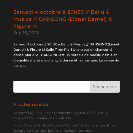
Samedi 4 octobre à 20h30 // Ballu &
Musica // DANSONG (Lionel Damei) &
Figure M
Sep 16, 2025
Samedi 4 octobre à 20h30 // Ballu & Musica // DANSONG (Lionel
Damei) & Figure M Salle Timo Pieri Une création chanson &
danse plurielle DANSONG est un miracle de poésie visible et
d’équilibre, entre le chant, la danse et la musique. La venue de
Lionel...
Articles récents
Vendredi 12 juin à 19h et Dimanche 14 juin à 18h // Cantu //
Concerts de l’atelier chant adultes
Mardi 9 juin à 18h30 // Musica // Conte théâtral et musical : Le
voyage de Nyamba, la tortue du fond des mers