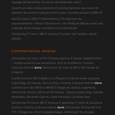
voyage de Nyamba, la tortue du fond des mers
Ouverture des réinscriptions et préinscriptions aux cours et
ateliers du centre culturel Anima pour l’année scolaire 2026-27
Mardi 2 juin à 20h // CinémAnima // Projection du
documentaire « Nous l’Orchestre » de Philippe Béziat avec une
aubade de la classe orchestre en préambule
Dimanche 17 mai à 18h // Cantu // Concert de l’atelier chant
adulte
Commentaires récents
Dimanche 22 mars à 17h // Scena aperta // Soirée Veghj’Anima
– Scène ouverte aux amateurs, d’ici et d’ailleurs | Centre
Culturel AnimA
dans
Dimanche 22 mars à 20h // De harpe et
d’opéra
Lundi 6 avril à 19h // Ballu // La Pisada # L’Empreinte (Susana
Szperling, SZ Danza, Cie La Flux) | Centre Culturel AnimA
dans
Lundi 6 avril de 15h30 à 18h30 // Stage de danse argentine,
animé par la Cie LaFlux et SZ Danza : Susana Szperling, Camila
Redondo, Gerardo Carrot, Juha Marsalo, Caroline Savi
Dimanche 10 mai à 18h // Musica // Quintina // Canti di Corsica è
d’altrò | Centre Culturel AnimA
dans
Dimanche 10 mai de 14 à
17h // Stage de chant polyphonique, animé par le groupe