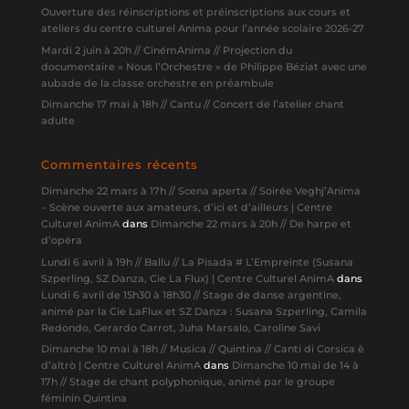
Ouverture des réinscriptions et préinscriptions aux cours et
ateliers du centre culturel Anima pour l’année scolaire 2026-27
Mardi 2 juin à 20h // CinémAnima // Projection du
documentaire « Nous l’Orchestre » de Philippe Béziat avec une
aubade de la classe orchestre en préambule
Dimanche 17 mai à 18h // Cantu // Concert de l’atelier chant
adulte
Commentaires récents
Dimanche 22 mars à 17h // Scena aperta // Soirée Veghj’Anima
– Scène ouverte aux amateurs, d’ici et d’ailleurs | Centre
Culturel AnimA
dans
Dimanche 22 mars à 20h // De harpe et
d’opéra
Lundi 6 avril à 19h // Ballu // La Pisada # L’Empreinte (Susana
Szperling, SZ Danza, Cie La Flux) | Centre Culturel AnimA
dans
Lundi 6 avril de 15h30 à 18h30 // Stage de danse argentine,
animé par la Cie LaFlux et SZ Danza : Susana Szperling, Camila
Redondo, Gerardo Carrot, Juha Marsalo, Caroline Savi
Dimanche 10 mai à 18h // Musica // Quintina // Canti di Corsica è
d’altrò | Centre Culturel AnimA
dans
Dimanche 10 mai de 14 à
17h // Stage de chant polyphonique, animé par le groupe
féminin Quintina