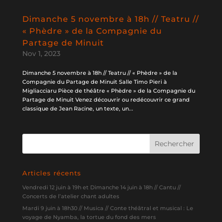
Dimanche 5 novembre à 18h // Teatru //
« Phèdre » de la Compagnie du
Partage de Minuit
Nov 1, 2023
Dimanche 5 novembre à 18h // Teatru // « Phèdre » de la
Compagnie du Partage de Minuit Salle Timo Pieri à
Migliacciaru Pièce de théâtre « Phèdre » de la Compagnie du
Partage de Minuit Venez découvrir ou redécouvrir ce grand
classique de Jean Racine, un texte, un...
Articles récents
Vendredi 12 juin à 19h et Dimanche 14 juin à 18h // Cantu //
Concerts de l’atelier chant adultes
Mardi 9 juin à 18h30 // Musica // Conte théâtral et musical : Le
voyage de Nyamba, la tortue du fond des mers