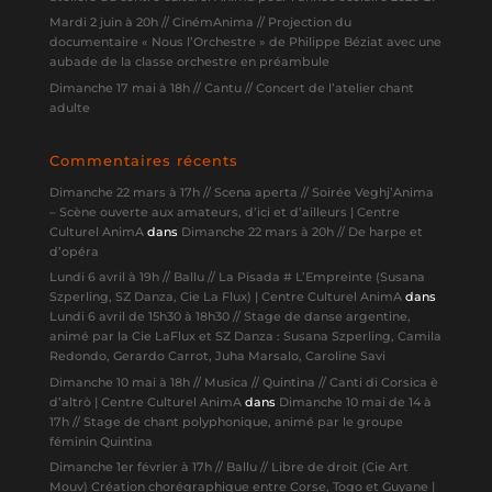
Mardi 2 juin à 20h // CinémAnima // Projection du
documentaire « Nous l’Orchestre » de Philippe Béziat avec une
aubade de la classe orchestre en préambule
Dimanche 17 mai à 18h // Cantu // Concert de l’atelier chant
adulte
Commentaires récents
Dimanche 22 mars à 17h // Scena aperta // Soirée Veghj’Anima
– Scène ouverte aux amateurs, d’ici et d’ailleurs | Centre
Culturel AnimA
dans
Dimanche 22 mars à 20h // De harpe et
d’opéra
Lundi 6 avril à 19h // Ballu // La Pisada # L’Empreinte (Susana
Szperling, SZ Danza, Cie La Flux) | Centre Culturel AnimA
dans
Lundi 6 avril de 15h30 à 18h30 // Stage de danse argentine,
animé par la Cie LaFlux et SZ Danza : Susana Szperling, Camila
Redondo, Gerardo Carrot, Juha Marsalo, Caroline Savi
Dimanche 10 mai à 18h // Musica // Quintina // Canti di Corsica è
d’altrò | Centre Culturel AnimA
dans
Dimanche 10 mai de 14 à
17h // Stage de chant polyphonique, animé par le groupe
féminin Quintina
Dimanche 1er février à 17h // Ballu // Libre de droit (Cie Art
Mouv) Création chorégraphique entre Corse, Togo et Guyane |