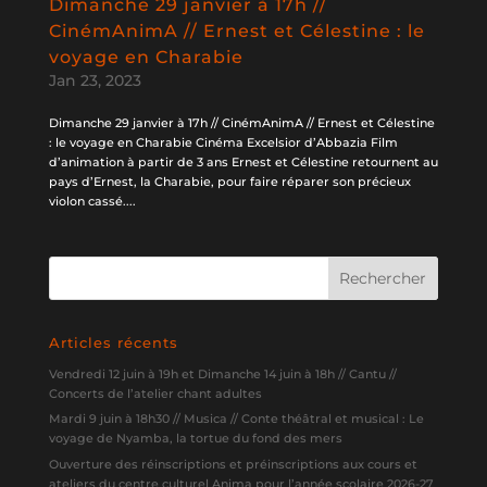
Dimanche 29 janvier à 17h //
CinémAnimA // Ernest et Célestine : le
voyage en Charabie
Jan 23, 2023
Dimanche 29 janvier à 17h // CinémAnimA // Ernest et Célestine
: le voyage en Charabie Cinéma Excelsior d’Abbazia Film
d’animation à partir de 3 ans Ernest et Célestine retournent au
pays d’Ernest, la Charabie, pour faire réparer son précieux
violon cassé....
Articles récents
Vendredi 12 juin à 19h et Dimanche 14 juin à 18h // Cantu //
Concerts de l’atelier chant adultes
Mardi 9 juin à 18h30 // Musica // Conte théâtral et musical : Le
voyage de Nyamba, la tortue du fond des mers
Ouverture des réinscriptions et préinscriptions aux cours et
ateliers du centre culturel Anima pour l’année scolaire 2026-27