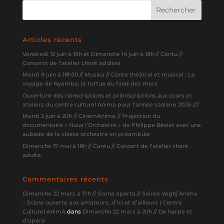
Articles récents
Vendredi 12 juin à 19h et Dimanche 14 juin à 18h // Cantu //
Concerts de l’atelier chant adultes
Mardi 9 juin à 18h30 // Musica // Conte théâtral et musical : Le
voyage de Nyamba, la tortue du fond des mers
Ouverture des réinscriptions et préinscriptions aux cours et
ateliers du centre culturel Anima pour l’année scolaire 2026-27
Mardi 2 juin à 20h // CinémAnima // Projection du
documentaire « Nous l’Orchestre » de Philippe Béziat avec une
aubade de la classe orchestre en préambule
Dimanche 17 mai à 18h // Cantu // Concert de l’atelier chant
adulte
Commentaires récents
Dimanche 22 mars à 17h // Scena aperta // Soirée Veghj’Anima
– Scène ouverte aux amateurs, d’ici et d’ailleurs | Centre
Culturel AnimA
dans
Dimanche 22 mars à 20h // De harpe et
d’opéra