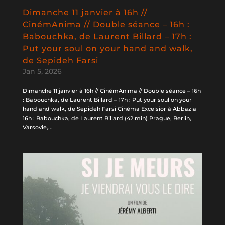
Dimanche 11 janvier à 16h //
CinémAnima // Double séance – 16h :
Babouchka, de Laurent Billard – 17h :
Put your soul on your hand and walk,
de Sepideh Farsi
Jan 5, 2026
Dimanche 11 janvier à 16h // CinémAnima // Double séance – 16h
: Babouchka, de Laurent Billard – 17h : Put your soul on your
hand and walk, de Sepideh Farsi Cinéma Excelsior à Abbazia
16h : Babouchka, de Laurent Billard (42 min) Prague, Berlin,
Varsovie,...