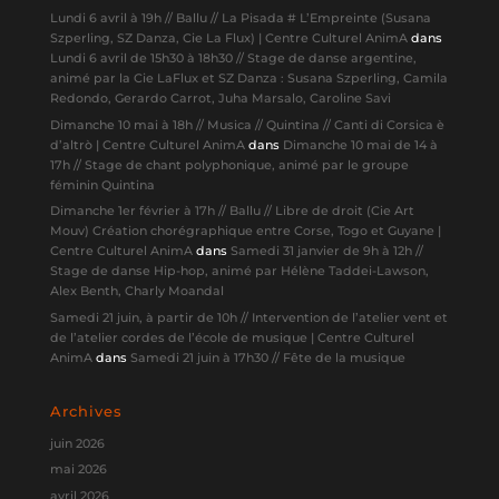
Lundi 6 avril à 19h // Ballu // La Pisada # L’Empreinte (Susana
Szperling, SZ Danza, Cie La Flux) | Centre Culturel AnimA
dans
Lundi 6 avril de 15h30 à 18h30 // Stage de danse argentine,
animé par la Cie LaFlux et SZ Danza : Susana Szperling, Camila
Redondo, Gerardo Carrot, Juha Marsalo, Caroline Savi
Dimanche 10 mai à 18h // Musica // Quintina // Canti di Corsica è
d’altrò | Centre Culturel AnimA
dans
Dimanche 10 mai de 14 à
17h // Stage de chant polyphonique, animé par le groupe
féminin Quintina
Dimanche 1er février à 17h // Ballu // Libre de droit (Cie Art
Mouv) Création chorégraphique entre Corse, Togo et Guyane |
Centre Culturel AnimA
dans
Samedi 31 janvier de 9h à 12h //
Stage de danse Hip-hop, animé par Hélène Taddei-Lawson,
Alex Benth, Charly Moandal
Samedi 21 juin, à partir de 10h // Intervention de l’atelier vent et
de l’atelier cordes de l’école de musique | Centre Culturel
AnimA
dans
Samedi 21 juin à 17h30 // Fête de la musique
Archives
juin 2026
mai 2026
avril 2026