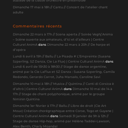
aubade de la classe orchestre en préambule
Dimanche 17 mai à 18h // Cantu // Concert de l’atelier chant
adulte
Commentaires récents
Dimanche 22 mars à 17h // Scena aperta // Soirée Veghj’Anima
– Scène ouverte aux amateurs, d’ici et d’ailleurs | Centre
Culturel AnimA
dans
Dimanche 22 mars à 20h // De harpe et
d’opéra
Lundi 6 avril à 19h // Ballu // La Pisada # L’Empreinte (Susana
Szperling, SZ Danza, Cie La Flux) | Centre Culturel AnimA
dans
Lundi 6 avril de 15h30 à 18h30 // Stage de danse argentine,
animé par la Cie LaFlux et SZ Danza : Susana Szperling, Camila
Redondo, Gerardo Carrot, Juha Marsalo, Caroline Savi
Dimanche 10 mai à 18h // Musica // Quintina // Canti di Corsica è
d’altrò | Centre Culturel AnimA
dans
Dimanche 10 mai de 14 à
17h // Stage de chant polyphonique, animé par le groupe
féminin Quintina
Dimanche 1er février à 17h // Ballu // Libre de droit (Cie Art
Mouv) Création chorégraphique entre Corse, Togo et Guyane |
Centre Culturel AnimA
dans
Samedi 31 janvier de 9h à 12h //
Stage de danse Hip-hop, animé par Hélène Taddei-Lawson,
Alex Benth, Charly Moandal