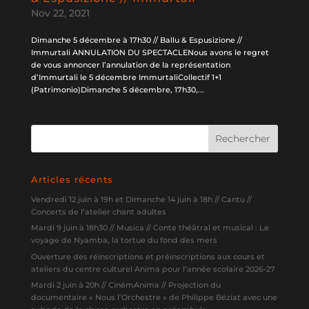
Nov 22, 2021
Dimanche 5 décembre à 17h30 // Ballu & Espusizione //
Immurtali ANNULATION DU SPECTACLENous avons le regret
de vous annoncer l’annulation de la représentation
d’Immurtali le 5 décembre ImmurtaliCollectif 1+1
(Patrimonio)Dimanche 5 décembre, 17h30,...
Articles récents
Vendredi 12 juin à 19h et Dimanche 14 juin à 18h // Cantu //
Concerts de l’atelier chant adultes
Mardi 9 juin à 18h30 // Musica // Conte théâtral et musical : Le
voyage de Nyamba, la tortue du fond des mers
Ouverture des réinscriptions et préinscriptions aux cours et
ateliers du centre culturel Anima pour l’année scolaire 2026-27
Mardi 2 juin à 20h // CinémAnima // Projection du
documentaire « Nous l’Orchestre » de Philippe Béziat avec une