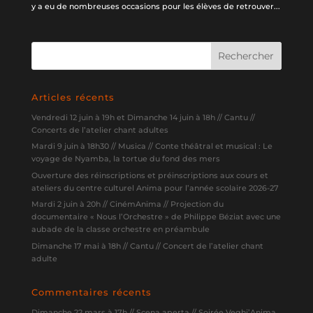
y a eu de nombreuses occasions pour les élèves de retrouver...
Articles récents
Vendredi 12 juin à 19h et Dimanche 14 juin à 18h // Cantu //
Concerts de l’atelier chant adultes
Mardi 9 juin à 18h30 // Musica // Conte théâtral et musical : Le
voyage de Nyamba, la tortue du fond des mers
Ouverture des réinscriptions et préinscriptions aux cours et
ateliers du centre culturel Anima pour l’année scolaire 2026-27
Mardi 2 juin à 20h // CinémAnima // Projection du
documentaire « Nous l’Orchestre » de Philippe Béziat avec une
aubade de la classe orchestre en préambule
Dimanche 17 mai à 18h // Cantu // Concert de l’atelier chant
adulte
Commentaires récents
Dimanche 22 mars à 17h // Scena aperta // Soirée Veghj’Anima