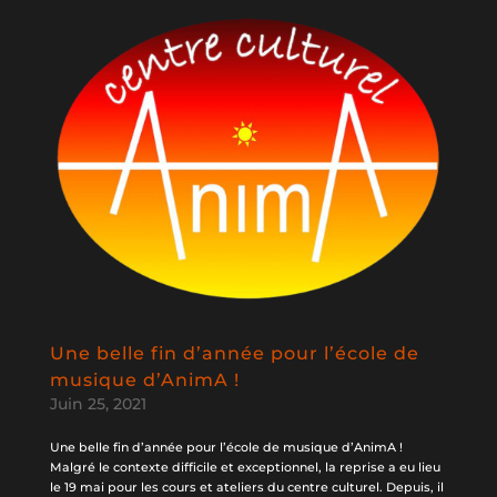
Une belle fin d’année pour l’école de
musique d’AnimA !
Juin 25, 2021
Une belle fin d’année pour l’école de musique d’AnimA !
Malgré le contexte difficile et exceptionnel, la reprise a eu lieu
le 19 mai pour les cours et ateliers du centre culturel. Depuis, il