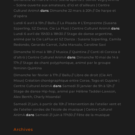
– Scène ouverte aux amateurs, d’ici et d’ailleurs | Centre
Culturel AnimA
dans
Dimanche 22 mars à 20h // De harpe et
d’opéra
Lundi 6 avril à 19h // Ballu // La Pisada # L’Empreinte (Susana
Szperling, SZ Danza, Cie La Flux) | Centre Culturel AnimA
dans
Lundi 6 avril de 15h30 à 18h30 // Stage de danse argentine,
animé par la Cie LaFlux et SZ Danza : Susana Szperling, Camila
Redondo, Gerardo Carrot, Juha Marsalo, Caroline Savi
Dimanche 10 mai à 18h // Musica // Quintina // Canti di Corsica è
d’altrò | Centre Culturel AnimA
dans
Dimanche 10 mai de 14 à
17h // Stage de chant polyphonique, animé par le groupe
féminin Quintina
Dimanche 1er février à 17h // Ballu // Libre de droit (Cie Art
Mouv) Création chorégraphique entre Corse, Togo et Guyane |
Centre Culturel AnimA
dans
Samedi 31 janvier de 9h à 12h //
Stage de danse Hip-hop, animé par Hélène Taddei-Lawson,
Alex Benth, Charly Moandal
Samedi 21 juin, à partir de 10h // Intervention de l’atelier vent et
de l’atelier cordes de l’école de musique | Centre Culturel
AnimA
dans
Samedi 21 juin à 17h30 // Fête de la musique
Archives