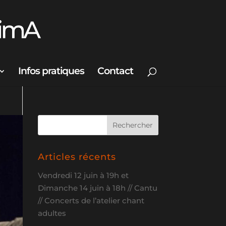
Infos pratiques
Contact
Articles récents
Vendredi 12 juin à 19h et
Dimanche 14 juin à 18h // Cantu
// Concerts de l’atelier chant
adultes