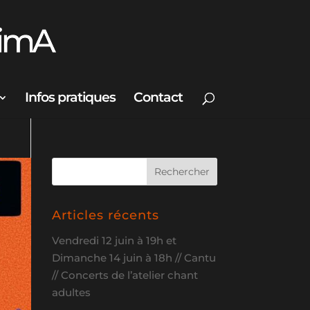
Infos pratiques
Contact
Articles récents
Vendredi 12 juin à 19h et
Dimanche 14 juin à 18h // Cantu
// Concerts de l’atelier chant
adultes