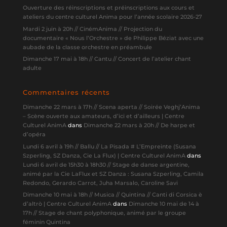
Ouverture des réinscriptions et préinscriptions aux cours et
ateliers du centre culturel Anima pour l’année scolaire 2026-27
Mardi 2 juin à 20h // CinémAnima // Projection du
documentaire « Nous l’Orchestre » de Philippe Béziat avec une
aubade de la classe orchestre en préambule
Dimanche 17 mai à 18h // Cantu // Concert de l’atelier chant
adulte
Commentaires récents
Dimanche 22 mars à 17h // Scena aperta // Soirée Veghj’Anima
– Scène ouverte aux amateurs, d’ici et d’ailleurs | Centre
Culturel AnimA
dans
Dimanche 22 mars à 20h // De harpe et
d’opéra
Lundi 6 avril à 19h // Ballu // La Pisada # L’Empreinte (Susana
Szperling, SZ Danza, Cie La Flux) | Centre Culturel AnimA
dans
Lundi 6 avril de 15h30 à 18h30 // Stage de danse argentine,
animé par la Cie LaFlux et SZ Danza : Susana Szperling, Camila
Redondo, Gerardo Carrot, Juha Marsalo, Caroline Savi
Dimanche 10 mai à 18h // Musica // Quintina // Canti di Corsica è
d’altrò | Centre Culturel AnimA
dans
Dimanche 10 mai de 14 à
17h // Stage de chant polyphonique, animé par le groupe
féminin Quintina