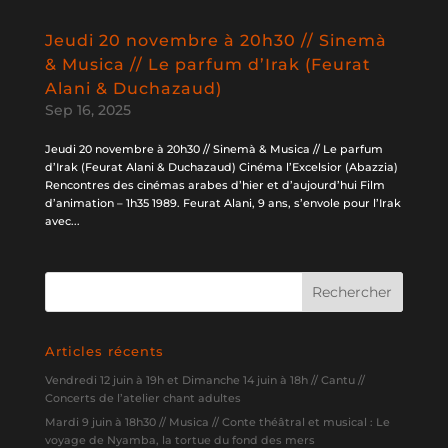
Jeudi 20 novembre à 20h30 // Sinemà
& Musica // Le parfum d’Irak (Feurat
Alani & Duchazaud)
Sep 16, 2025
Jeudi 20 novembre à 20h30 // Sinemà & Musica // Le parfum
d’Irak (Feurat Alani & Duchazaud) Cinéma l’Excelsior (Abazzia)
Rencontres des cinémas arabes d’hier et d’aujourd’hui Film
d’animation – 1h35 1989. Feurat Alani, 9 ans, s’envole pour l’Irak
avec...
Articles récents
Vendredi 12 juin à 19h et Dimanche 14 juin à 18h // Cantu //
Concerts de l’atelier chant adultes
Mardi 9 juin à 18h30 // Musica // Conte théâtral et musical : Le
voyage de Nyamba, la tortue du fond des mers