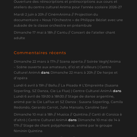
Ouverture des réinscriptions et préinscriptions aux cours et
ateliers du centre culturel Anima pour l’année scolaire 2026-27
Mardi 2 juin à 20h // CinémAnima // Projection du
documentaire « Nous l’Orchestre » de Philippe Béziat avec une
aubade de la classe orchestre en préambule
Dimanche 17 mai à 18h // Cantu // Concert de l’atelier chant
adulte
Commentaires récents
Dimanche 22 mars à 17h // Scena aperta // Soirée Veghj’Anima
– Scène ouverte aux amateurs, d’ici et d’ailleurs | Centre
Culturel AnimA
dans
Dimanche 22 mars à 20h // De harpe et
d’opéra
Lundi 6 avril à 19h // Ballu // La Pisada # L’Empreinte (Susana
Szperling, SZ Danza, Cie La Flux) | Centre Culturel AnimA
dans
Lundi 6 avril de 15h30 à 18h30 // Stage de danse argentine,
animé par la Cie LaFlux et SZ Danza : Susana Szperling, Camila
Redondo, Gerardo Carrot, Juha Marsalo, Caroline Savi
Dimanche 10 mai à 18h // Musica // Quintina // Canti di Corsica è
d’altrò | Centre Culturel AnimA
dans
Dimanche 10 mai de 14 à
17h // Stage de chant polyphonique, animé par le groupe
féminin Quintina