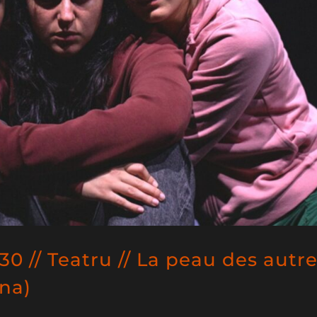
0 // Teatru // La peau des autr
na)