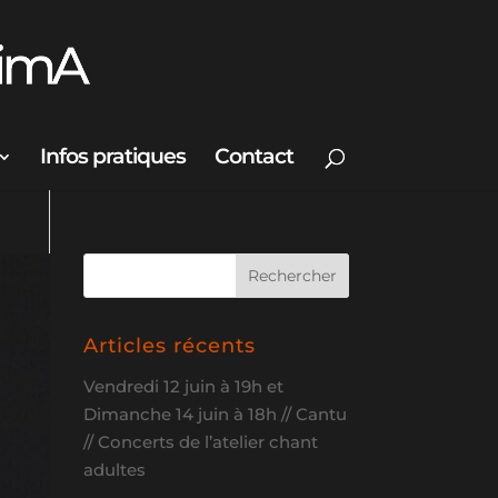
Infos pratiques
Contact
Articles récents
Vendredi 12 juin à 19h et
Dimanche 14 juin à 18h // Cantu
// Concerts de l’atelier chant
adultes