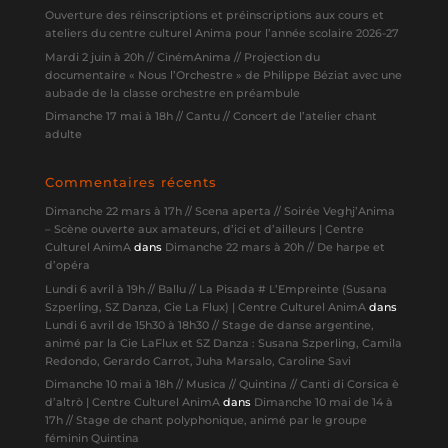
Ouverture des réinscriptions et préinscriptions aux cours et
ateliers du centre culturel Anima pour l’année scolaire 2026-27
Mardi 2 juin à 20h // CinémAnima // Projection du
documentaire « Nous l’Orchestre » de Philippe Béziat avec une
aubade de la classe orchestre en préambule
Dimanche 17 mai à 18h // Cantu // Concert de l’atelier chant
adulte
Commentaires récents
Dimanche 22 mars à 17h // Scena aperta // Soirée Veghj’Anima
– Scène ouverte aux amateurs, d’ici et d’ailleurs | Centre
Culturel AnimA
dans
Dimanche 22 mars à 20h // De harpe et
d’opéra
Lundi 6 avril à 19h // Ballu // La Pisada # L’Empreinte (Susana
Szperling, SZ Danza, Cie La Flux) | Centre Culturel AnimA
dans
Lundi 6 avril de 15h30 à 18h30 // Stage de danse argentine,
animé par la Cie LaFlux et SZ Danza : Susana Szperling, Camila
Redondo, Gerardo Carrot, Juha Marsalo, Caroline Savi
Dimanche 10 mai à 18h // Musica // Quintina // Canti di Corsica è
d’altrò | Centre Culturel AnimA
dans
Dimanche 10 mai de 14 à
17h // Stage de chant polyphonique, animé par le groupe
féminin Quintina