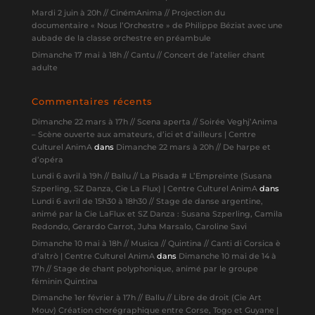
Mardi 2 juin à 20h // CinémAnima // Projection du
documentaire « Nous l’Orchestre » de Philippe Béziat avec une
aubade de la classe orchestre en préambule
Dimanche 17 mai à 18h // Cantu // Concert de l’atelier chant
adulte
Commentaires récents
Dimanche 22 mars à 17h // Scena aperta // Soirée Veghj’Anima
– Scène ouverte aux amateurs, d’ici et d’ailleurs | Centre
Culturel AnimA
dans
Dimanche 22 mars à 20h // De harpe et
d’opéra
Lundi 6 avril à 19h // Ballu // La Pisada # L’Empreinte (Susana
Szperling, SZ Danza, Cie La Flux) | Centre Culturel AnimA
dans
Lundi 6 avril de 15h30 à 18h30 // Stage de danse argentine,
animé par la Cie LaFlux et SZ Danza : Susana Szperling, Camila
Redondo, Gerardo Carrot, Juha Marsalo, Caroline Savi
Dimanche 10 mai à 18h // Musica // Quintina // Canti di Corsica è
d’altrò | Centre Culturel AnimA
dans
Dimanche 10 mai de 14 à
17h // Stage de chant polyphonique, animé par le groupe
féminin Quintina
Dimanche 1er février à 17h // Ballu // Libre de droit (Cie Art
Mouv) Création chorégraphique entre Corse, Togo et Guyane |