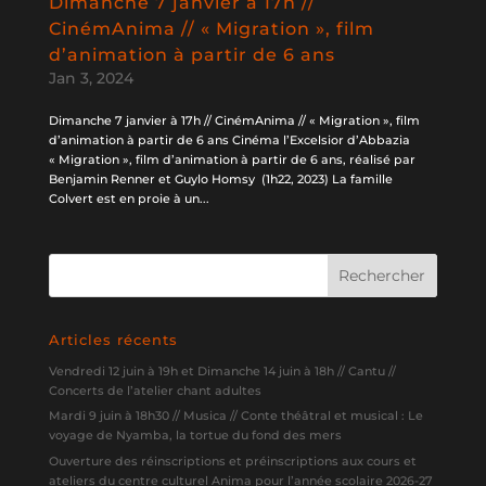
Dimanche 7 janvier à 17h //
CinémAnima // « Migration », film
d’animation à partir de 6 ans
Jan 3, 2024
Dimanche 7 janvier à 17h // CinémAnima // « Migration », film
d’animation à partir de 6 ans Cinéma l’Excelsior d’Abbazia
« Migration », film d’animation à partir de 6 ans, réalisé par
Benjamin Renner et Guylo Homsy (1h22, 2023) La famille
Colvert est en proie à un...
Articles récents
Vendredi 12 juin à 19h et Dimanche 14 juin à 18h // Cantu //
Concerts de l’atelier chant adultes
Mardi 9 juin à 18h30 // Musica // Conte théâtral et musical : Le
voyage de Nyamba, la tortue du fond des mers
Ouverture des réinscriptions et préinscriptions aux cours et
ateliers du centre culturel Anima pour l’année scolaire 2026-27