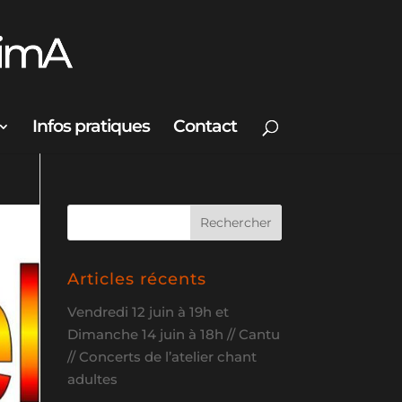
Infos pratiques
Contact
Articles récents
Vendredi 12 juin à 19h et
Dimanche 14 juin à 18h // Cantu
// Concerts de l’atelier chant
adultes