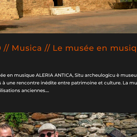
 // Musica // Le musée en musi
usée en musique ALERIA ANTICA, Situ archeulogicu è museu
à une rencontre inédite entre patrimoine et culture. La m
sations anciennes....