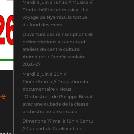
Mardi 9 juin à 18h30 // Musica //
Conte théâtral et musical : Le
voyage de Nyamba, la tortue
du fond des mers
Ouverture des réinscriptions et
préinscriptions aux cours et
ateliers du centre culturel
Anima pour l’année scolaire
2026-27
Mardi 2 juin à 20h //
CinémAnima // Projection du
documentaire « Nous
ée
l’Orchestre » de Philippe Béziat
avec une aubade de la classe
orchestre en préambule
Dimanche 17 mai à 18h // Cantu
// Concert de l’atelier chant