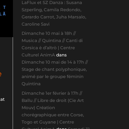
LaFlux et SZ Danza : Susana
Szperling, Camila Redondo,
Gerardo Carrot, Juha Marsalo,
Caroline Savi
Dimanche 10 mai à 18h //
Musica // Quintina // Canti di
Corsica è d’altrò | Centre
Culturel AnimA
dans
Dimanche 10 mai de 14 à 17h //
Stage de chant polyphonique,
e
animé par le groupe féminin
Quintina
Dimanche 1er février à 17h //
iat
Ballu // Libre de droit (Cie Art
Mouv) Création
chorégraphique entre Corse,
Togo et Guyane | Centre