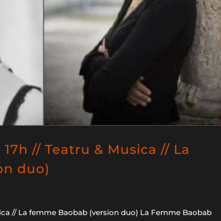
17h // Teatru & Musica // La
on duo)
usica // La femme Baobab (version duo) La Femme Baobab