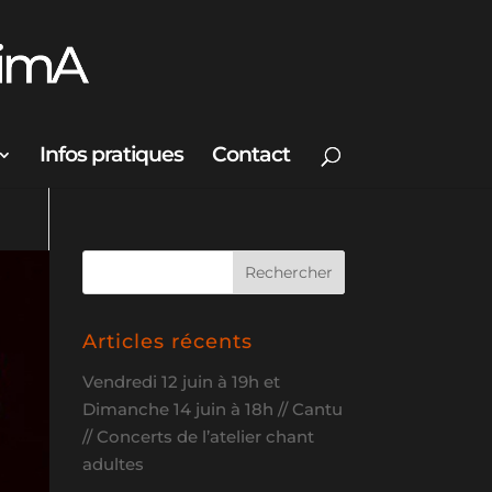
Infos pratiques
Contact
Articles récents
Vendredi 12 juin à 19h et
Dimanche 14 juin à 18h // Cantu
// Concerts de l’atelier chant
adultes