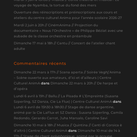
voyage de Nyamba, la tortue du fond des mers
Ouverture des réinscriptions et préinscriptions aux cours et
ateliers du centre culturel Anima pour l’année scolaire 2026-27
Mardi 2 juin à 20h // CinémAnima // Projection du
documentaire « Nous l’Orchestre » de Philippe Béziat avec une
aubade de la classe orchestre en préambule
Dimanche 17 mai à 18h // Cantu // Concert de l’atelier chant
adulte
Commentaires récents
Dimanche 22 mars à 17h // Scena aperta // Soirée Veghj’Anima
– Scène ouverte aux amateurs, d’ici et d’ailleurs | Centre
Culturel AnimA
dans
Dimanche 22 mars à 20h // De harpe et
d’opéra
Lundi 6 avril à 19h // Ballu // La Pisada # L’Empreinte (Susana
Szperling, SZ Danza, Cie La Flux) | Centre Culturel AnimA
dans
Lundi 6 avril de 15h30 à 18h30 // Stage de danse argentine,
animé par la Cie LaFlux et SZ Danza : Susana Szperling, Camila
Redondo, Gerardo Carrot, Juha Marsalo, Caroline Savi
Dimanche 10 mai à 18h // Musica // Quintina // Canti di Corsica è
d’altrò | Centre Culturel AnimA
dans
Dimanche 10 mai de 14 à
17h // Stage de chant polyphonique, animé par le groupe