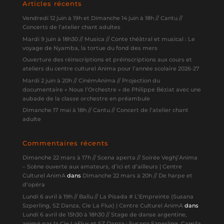
Articles récents
Vendredi 12 juin à 19h et Dimanche 14 juin à 18h // Cantu //
Concerts de l’atelier chant adultes
Mardi 9 juin à 18h30 // Musica // Conte théâtral et musical : Le
voyage de Nyamba, la tortue du fond des mers
Ouverture des réinscriptions et préinscriptions aux cours et
ateliers du centre culturel Anima pour l’année scolaire 2026-27
Mardi 2 juin à 20h // CinémAnima // Projection du
documentaire « Nous l’Orchestre » de Philippe Béziat avec une
aubade de la classe orchestre en préambule
Dimanche 17 mai à 18h // Cantu // Concert de l’atelier chant
adulte
Commentaires récents
Dimanche 22 mars à 17h // Scena aperta // Soirée Veghj’Anima
– Scène ouverte aux amateurs, d’ici et d’ailleurs | Centre
Culturel AnimA
dans
Dimanche 22 mars à 20h // De harpe et
d’opéra
Lundi 6 avril à 19h // Ballu // La Pisada # L’Empreinte (Susana
Szperling, SZ Danza, Cie La Flux) | Centre Culturel AnimA
dans
Lundi 6 avril de 15h30 à 18h30 // Stage de danse argentine,
animé par la Cie LaFlux et SZ Danza : Susana Szperling, Camila