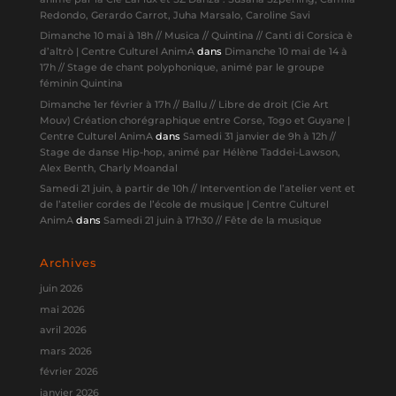
Redondo, Gerardo Carrot, Juha Marsalo, Caroline Savi
Dimanche 10 mai à 18h // Musica // Quintina // Canti di Corsica è
d’altrò | Centre Culturel AnimA
dans
Dimanche 10 mai de 14 à
17h // Stage de chant polyphonique, animé par le groupe
féminin Quintina
Dimanche 1er février à 17h // Ballu // Libre de droit (Cie Art
Mouv) Création chorégraphique entre Corse, Togo et Guyane |
Centre Culturel AnimA
dans
Samedi 31 janvier de 9h à 12h //
Stage de danse Hip-hop, animé par Hélène Taddei-Lawson,
Alex Benth, Charly Moandal
Samedi 21 juin, à partir de 10h // Intervention de l’atelier vent et
de l’atelier cordes de l’école de musique | Centre Culturel
AnimA
dans
Samedi 21 juin à 17h30 // Fête de la musique
Archives
juin 2026
mai 2026
avril 2026
mars 2026
février 2026
janvier 2026