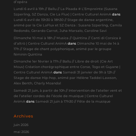
d’opéra
Lundi 6 avril à 19h // Ballu // La Pisada # L’Empreinte (Susana
Szperling, SZ Danza, Cie La Flux) | Centre Culturel AnimA
dans
Lundi 6 avril de 15h30 à 18h30 // Stage de danse argentine,
animé par la Cie LaFlux et SZ Danza : Susana Szperling, Camila
Redondo, Gerardo Carrot, Juha Marsalo, Caroline Savi
Dimanche 10 mai à 18h // Musica // Quintina // Canti di Corsica è
d’altrò | Centre Culturel AnimA
dans
Dimanche 10 mai de 14 à
17h // Stage de chant polyphonique, animé par le groupe
féminin Quintina
Dimanche 1er février à 17h // Ballu // Libre de droit (Cie Art
Mouv) Création chorégraphique entre Corse, Togo et Guyane |
Centre Culturel AnimA
dans
Samedi 31 janvier de 9h à 12h //
Stage de danse Hip-hop, animé par Hélène Taddei-Lawson,
Alex Benth, Charly Moandal
Samedi 21 juin, à partir de 10h // Intervention de l’atelier vent et
de l’atelier cordes de l’école de musique | Centre Culturel
AnimA
dans
Samedi 21 juin à 17h30 // Fête de la musique
Archives
juin 2026
mai 2026