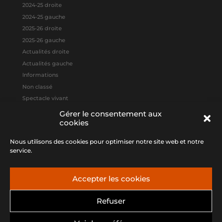
2024-25 droite
2024-25 gauche
2025-26 droite
2025-26 gauche
Actualités droite
Actualités gauche
Informations
Non classé
Spectacle vivant
Gérer le consentement aux
cookies
Méta
Connexion
Nous utilisons des cookies pour optimiser notre site web et notre
Flux des publications
service.
Flux des commentaires
Site de WordPress-FR
Accepter les cookies
Refuser
Association Anima - 04 95 56 26 67 -