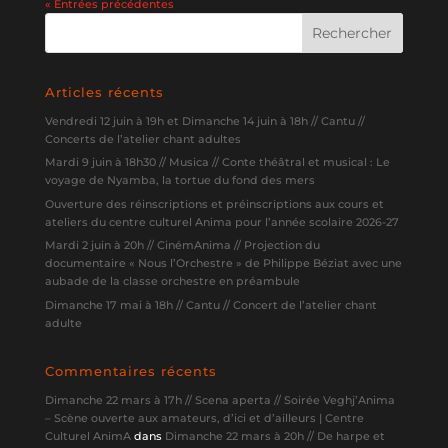
« Entrées précédentes
Articles récents
Vendredi 12 juin à 19h et Dimanche 14 juin à 18h // Cantu //
Concerts de l’atelier chant adultes
Mardi 9 juin à 18h30 // Musica // Conte théâtral et musical : Le
voyage de Nyamba, la tortue du fond des mers
Ouverture des réinscriptions et préinscriptions aux cours et
ateliers du centre culturel Anima pour l’année scolaire 2026-27
Mardi 2 juin à 20h // CinémAnima // Projection du
documentaire « Nous l’Orchestre » de Philippe Béziat avec une
aubade de la classe orchestre en préambule
Dimanche 17 mai à 18h // Cantu // Concert de l’atelier chant
adulte
Commentaires récents
Dimanche 22 mars à 17h // Scena aperta // Soirée Veghj’Anima
– Scène ouverte aux amateurs, d’ici et d’ailleurs | Centre
Culturel AnimA
dans
Dimanche 22 mars à 20h // De harpe et