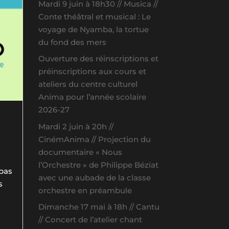
Mardi 9 juin à 18h30 // Musica //
Conte théâtral et musical : Le
voyage de Nyamba, la tortue
du fond des mers
Ouverture des réinscriptions et
préinscriptions aux cours et
ateliers du centre culturel
Anima pour l’année scolaire
2026-27
Mardi 2 juin à 20h //
CinémAnima // Projection du
documentaire « Nous
l’Orchestre » de Philippe Béziat
 pas
avec une aubade de la classe
s
orchestre en préambule
Dimanche 17 mai à 18h // Cantu
// Concert de l’atelier chant