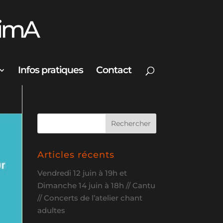
Infos pratiques
Contact
Articles récents
Vendredi 12 juin à 19h et
Dimanche 14 juin à 18h // Cantu
// Concerts de l’atelier chant
adultes