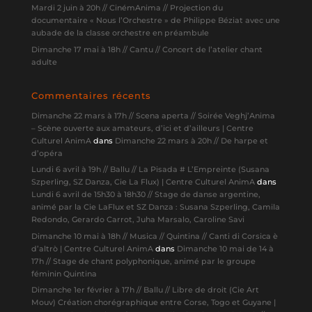
Mardi 2 juin à 20h // CinémAnima // Projection du
documentaire « Nous l’Orchestre » de Philippe Béziat avec une
aubade de la classe orchestre en préambule
Dimanche 17 mai à 18h // Cantu // Concert de l’atelier chant
adulte
Commentaires récents
Dimanche 22 mars à 17h // Scena aperta // Soirée Veghj’Anima
– Scène ouverte aux amateurs, d’ici et d’ailleurs | Centre
Culturel AnimA
dans
Dimanche 22 mars à 20h // De harpe et
d’opéra
Lundi 6 avril à 19h // Ballu // La Pisada # L’Empreinte (Susana
Szperling, SZ Danza, Cie La Flux) | Centre Culturel AnimA
dans
Lundi 6 avril de 15h30 à 18h30 // Stage de danse argentine,
animé par la Cie LaFlux et SZ Danza : Susana Szperling, Camila
Redondo, Gerardo Carrot, Juha Marsalo, Caroline Savi
Dimanche 10 mai à 18h // Musica // Quintina // Canti di Corsica è
d’altrò | Centre Culturel AnimA
dans
Dimanche 10 mai de 14 à
17h // Stage de chant polyphonique, animé par le groupe
féminin Quintina
Dimanche 1er février à 17h // Ballu // Libre de droit (Cie Art
Mouv) Création chorégraphique entre Corse, Togo et Guyane |