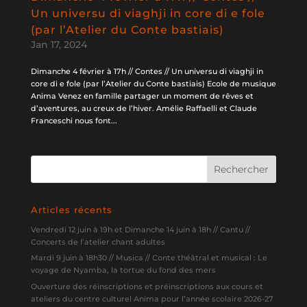
Un universu di viaghji in core di e fole
(par l’Atelier du Conte bastiais)
Jan 17, 2024
Dimanche 4 février à 17h // Contes // Un universu di viaghji in
core di e fole (par l’Atelier du Conte bastiais) Ecole de musique
Anima Venez en famille partager un moment de rêves et
d’aventures, au creux de l’hiver. Amélie Raffaelli et Claude
Franceschi nous font...
Articles récents
Vendredi 12 juin à 19h et Dimanche 14 juin à 18h // Cantu //
Concerts de l’atelier chant adultes
Mardi 9 juin à 18h30 // Musica // Conte théâtral et musical : Le
voyage de Nyamba, la tortue du fond des mers
Ouverture des réinscriptions et préinscriptions aux cours et
ateliers du centre culturel Anima pour l’année scolaire 2026-27