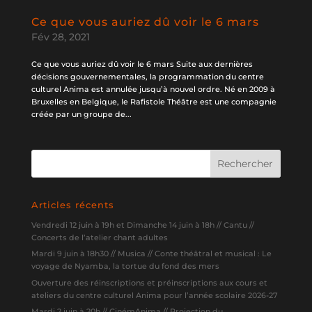
Ce que vous auriez dû voir le 6 mars
Fév 28, 2021
Ce que vous auriez dû voir le 6 mars Suite aux dernières
décisions gouvernementales, la programmation du centre
culturel Anima est annulée jusqu’à nouvel ordre. Né en 2009 à
Bruxelles en Belgique, le Rafistole Théâtre est une compagnie
créée par un groupe de...
Articles récents
Vendredi 12 juin à 19h et Dimanche 14 juin à 18h // Cantu //
Concerts de l’atelier chant adultes
Mardi 9 juin à 18h30 // Musica // Conte théâtral et musical : Le
voyage de Nyamba, la tortue du fond des mers
Ouverture des réinscriptions et préinscriptions aux cours et
ateliers du centre culturel Anima pour l’année scolaire 2026-27
Mardi 2 juin à 20h // CinémAnima // Projection du