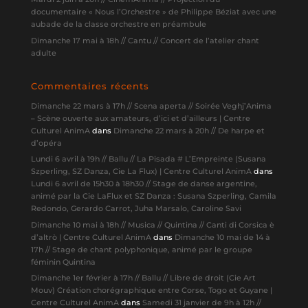
documentaire « Nous l’Orchestre » de Philippe Béziat avec une
aubade de la classe orchestre en préambule
Dimanche 17 mai à 18h // Cantu // Concert de l’atelier chant
adulte
Commentaires récents
Dimanche 22 mars à 17h // Scena aperta // Soirée Veghj’Anima
– Scène ouverte aux amateurs, d’ici et d’ailleurs | Centre
Culturel AnimA
dans
Dimanche 22 mars à 20h // De harpe et
d’opéra
Lundi 6 avril à 19h // Ballu // La Pisada # L’Empreinte (Susana
Szperling, SZ Danza, Cie La Flux) | Centre Culturel AnimA
dans
Lundi 6 avril de 15h30 à 18h30 // Stage de danse argentine,
animé par la Cie LaFlux et SZ Danza : Susana Szperling, Camila
Redondo, Gerardo Carrot, Juha Marsalo, Caroline Savi
Dimanche 10 mai à 18h // Musica // Quintina // Canti di Corsica è
d’altrò | Centre Culturel AnimA
dans
Dimanche 10 mai de 14 à
17h // Stage de chant polyphonique, animé par le groupe
féminin Quintina
Dimanche 1er février à 17h // Ballu // Libre de droit (Cie Art
Mouv) Création chorégraphique entre Corse, Togo et Guyane |
Centre Culturel AnimA
dans
Samedi 31 janvier de 9h à 12h //