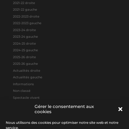
2021-22 droite
2021-22 gauche
2022-2023 droite
2022-2023 gauche
2023-24 droite
2023-24 gauche
2024-25 droite
2024-25 gauche
2025-26 droite
2025-26 gauche
Actualités droite
Actualités gauche
Informations
Non classé
Spectacle vivant
Gérer le consentement aux
cookies
Méta
Connexion
Nous utilisons des cookies pour optimiser notre site web et notre
Flux des publications
service.