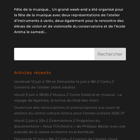
Fête de la musique… Un grand week-end a été organisé pour
la fête de la musique avec deux représentations de l’atelier
d’instruments à vents, deux également pour la rencontre des
élèves de violon et de violoncelle du conservatoire et de l’école
Anima le samedi...
Articles récents
Vendredi 12 juin à 19h et Dimanche 14 juin à 18h // Cantu //
Concerts de l’atelier chant adultes
Mardi 9 juin à 18h30 // Musica // Conte théâtral et musical : Le
voyage de Nyamba, la tortue du fond des mers
Ouverture des réinscriptions et préinscriptions aux cours et
ateliers du centre culturel Anima pour l’année scolaire 2026-27
Mardi 2 juin à 20h // CinémAnima // Projection du
documentaire « Nous l’Orchestre » de Philippe Béziat avec une
aubade de la classe orchestre en préambule
Dimanche 17 mai à 18h // Cantu // Concert de l’atelier chant