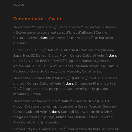
adulte
Commentaires récents
Dimanche 22 mars à 17h // Scena aperta // Soirée Veghj’Anima
– Scène ouverte aux amateurs, d’ici et d’ailleurs | Centre
Culturel AnimA
dans
Dimanche 22 mars à 20h // De harpe et
d’opéra
Lundi 6 avril à 19h // Ballu // La Pisada # L’Empreinte (Susana
Szperling, SZ Danza, Cie La Flux) | Centre Culturel AnimA
dans
Lundi 6 avril de 15h30 à 18h30 // Stage de danse argentine,
animé par la Cie LaFlux et SZ Danza : Susana Szperling, Camila
Redondo, Gerardo Carrot, Juha Marsalo, Caroline Savi
Dimanche 10 mai à 18h // Musica // Quintina // Canti di Corsica è
d’altrò | Centre Culturel AnimA
dans
Dimanche 10 mai de 14 à
17h // Stage de chant polyphonique, animé par le groupe
féminin Quintina
Dimanche 1er février à 17h // Ballu // Libre de droit (Cie Art
Mouv) Création chorégraphique entre Corse, Togo et Guyane |
Centre Culturel AnimA
dans
Samedi 31 janvier de 9h à 12h //
Stage de danse Hip-hop, animé par Hélène Taddei-Lawson,
Alex Benth, Charly Moandal
Samedi 21 juin, à partir de 10h // Intervention de l’atelier vent et