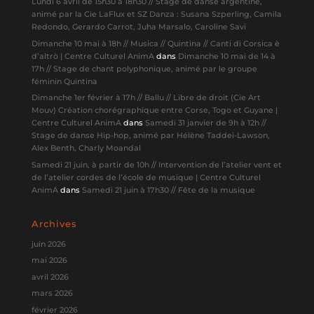
Lundi 6 avril de 15h30 à 18h30 // Stage de danse argentine,
animé par la Cie LaFlux et SZ Danza : Susana Szperling, Camila
Redondo, Gerardo Carrot, Juha Marsalo, Caroline Savi
Dimanche 10 mai à 18h // Musica // Quintina // Canti di Corsica è
d’altrò | Centre Culturel AnimA
dans
Dimanche 10 mai de 14 à
17h // Stage de chant polyphonique, animé par le groupe
féminin Quintina
Dimanche 1er février à 17h // Ballu // Libre de droit (Cie Art
Mouv) Création chorégraphique entre Corse, Togo et Guyane |
Centre Culturel AnimA
dans
Samedi 31 janvier de 9h à 12h //
Stage de danse Hip-hop, animé par Hélène Taddei-Lawson,
Alex Benth, Charly Moandal
Samedi 21 juin, à partir de 10h // Intervention de l’atelier vent et
de l’atelier cordes de l’école de musique | Centre Culturel
AnimA
dans
Samedi 21 juin à 17h30 // Fête de la musique
Archives
juin 2026
mai 2026
avril 2026
mars 2026
février 2026