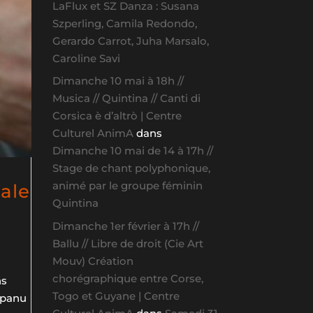
LaFlux et SZ Danza : Susana
Szperling, Camila Redondo,
Gerardo Carrot, Juha Marsalo,
Caroline Savi
Dimanche 10 mai à 18h //
Musica // Quintina // Canti di
Corsica è d’altrò | Centre
Culturel AnimA
dans
Dimanche 10 mai de 14 à 17h //
Stage de chant polyphonique,
animé par le groupe féminin
ale
Quintina
Dimanche 1er février à 17h //
Ballu // Libre de droit (Cie Art
Mouv) Création
chorégraphique entre Corse,
ns
Togo et Guyane | Centre
mpanu