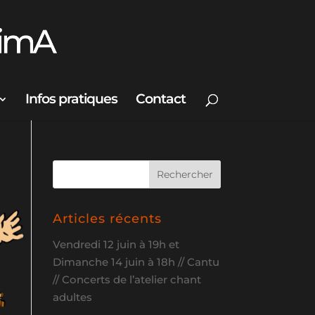
Infos pratiques
Contact
Articles récents
Vendredi 12 juin à 19h et
Dimanche 14 juin à 18h // Cantu
// Concerts de l’atelier chant
adultes